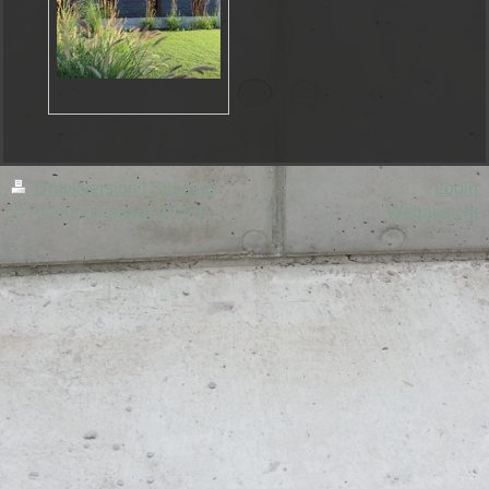
Druckversion
|
Sitemap
Login
© Planungsgruppe POFF
Webansicht